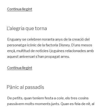
«Déu
Continua llegint
entre
bastides»
PUBLICAT
L’alegria que torna
A
Enguany se celebren noranta anys de la creació del
personatge icònic de la factoria Disney. D’uns mesos
ençà, multitud de notícies i joguines relacionades amb
aquest aniversari s’han propagat arreu.
«L’alegria
Continua llegint
que
torna»
PUBLICAT
Pànic al passadís
A
De petits, quan teníem festa a
cole
, els tres cosins
passàvem molts moments junts. Quan es feia de nit, al