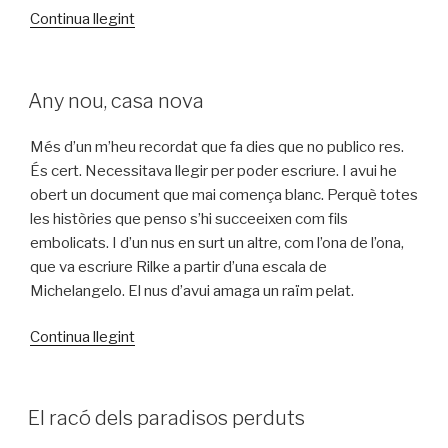
«No
Continua llegint
vius
on
vius»
PUBLICAT
Any nou, casa nova
A
Més d’un m’heu recordat que fa dies que no publico res.
És cert. Necessitava llegir per poder escriure. I avui he
obert un document que mai comença blanc. Perquè totes
les històries que penso s’hi succeeixen com fils
embolicats. I d’un nus en surt un altre, com l’ona de l’ona,
que va escriure Rilke a partir d’una escala de
Michelangelo. El nus d’avui amaga un raïm pelat.
«Any
Continua llegint
nou,
casa
nova»
PUBLICAT
El racó dels paradisos perduts
A