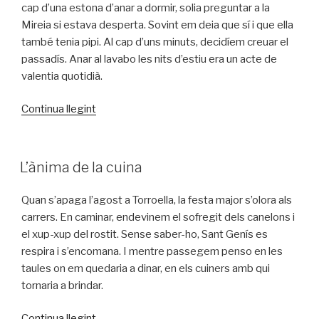
cap d’una estona d’anar a dormir, solia preguntar a la
Mireia si estava desperta. Sovint em deia que sí i que ella
també tenia pipi. Al cap d’uns minuts, decidíem creuar el
passadís. Anar al lavabo les nits d’estiu era un acte de
valentia quotidià.
«Pànic
Continua llegint
al
passadís»
PUBLICAT
L’ànima de la cuina
A
Quan s’apaga l’agost a Torroella, la festa major s’olora als
carrers. En caminar, endevinem el sofregit dels canelons i
el xup-xup del rostit. Sense saber-ho, Sant Genís es
respira i s’encomana. I mentre passegem penso en les
taules on em quedaria a dinar, en els cuiners amb qui
tornaria a brindar.
«L’ànima
Continua llegint