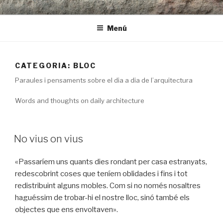
Vés
LAR | arquitectura i rehabilitació
al
Menú
contingut
CATEGORIA:
BLOC
Paraules i pensaments sobre el dia a dia de l’arquitectura
Words and thoughts on daily architecture
PUBLICAT
No vius on vius
A
«Passaríem uns quants dies rondant per casa estranyats,
redescobrint coses que teníem oblidades i fins i tot
redistribuint alguns mobles. Com si no només nosaltres
haguéssim de trobar-hi el nostre lloc, sinó també els
objectes que ens envoltaven».