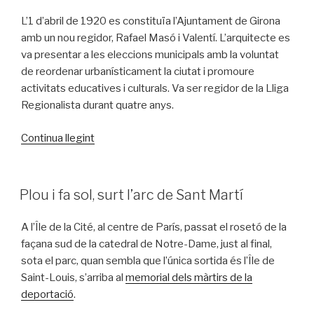
L’1 d’abril de 1920 es constituïa l’Ajuntament de Girona
amb un nou regidor, Rafael Masó i Valentí. L’arquitecte es
va presentar a les eleccions municipals amb la voluntat
de reordenar urbanísticament la ciutat i promoure
activitats educatives i culturals. Va ser regidor de la Lliga
Regionalista durant quatre anys.
«Rafael
Continua llegint
Masó
a
la
PUBLICAT
Plou i fa sol, surt l’arc de Sant Martí
A
presó»
A l’Île de la Cité, al centre de París, passat el rosetó de la
façana sud de la catedral de Notre-Dame, just al final,
sota el parc, quan sembla que l’única sortida és l’Île de
Saint-Louis, s’arriba al
memorial dels màrtirs de la
deportació
.