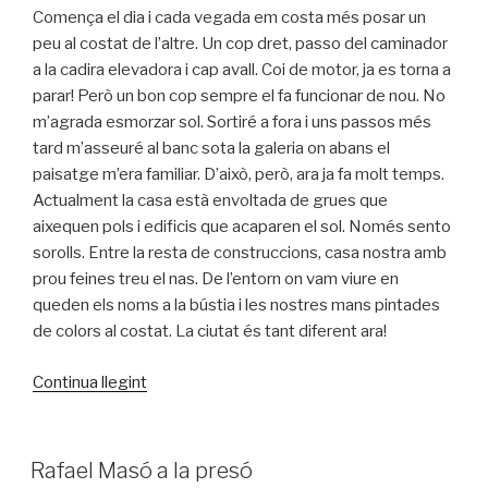
Comença el dia i cada vegada em costa més posar un
peu al costat de l’altre. Un cop dret, passo del caminador
a la cadira elevadora i cap avall. Coi de motor, ja es torna a
parar! Però un bon cop sempre el fa funcionar de nou. No
m’agrada esmorzar sol. Sortiré a fora i uns passos més
tard m’asseuré al banc sota la galeria on abans el
paisatge m’era familiar. D’això, però, ara ja fa molt temps.
Actualment la casa està envoltada de grues que
aixequen pols i edificis que acaparen el sol. Només sento
sorolls. Entre la resta de construccions, casa nostra amb
prou feines treu el nas. De l’entorn on vam viure en
queden els noms a la bústia i les nostres mans pintades
de colors al costat. La ciutat és tant diferent ara!
«El
Continua llegint
racó
dels
paradisos
PUBLICAT
Rafael Masó a la presó
A
perduts»