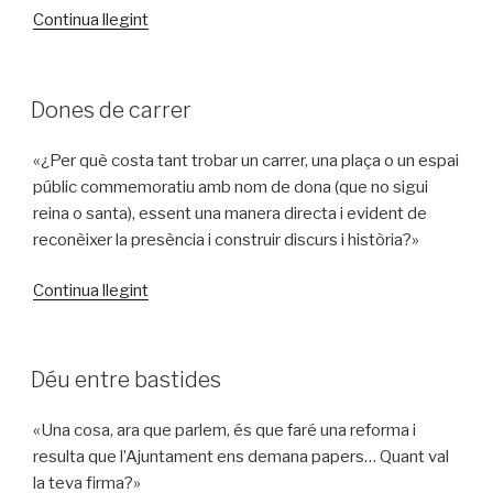
«Plou
Continua llegint
i
fa
sol,
PUBLICAT
Dones de carrer
A
surt
l’arc
«¿Per què costa tant trobar un carrer, una plaça o un espai
de
públic commemoratiu amb nom de dona (que no sigui
Sant
reina o santa), essent una manera directa i evident de
Martí»
reconèixer la presència i construir discurs i història?»
«Dones
Continua llegint
de
carrer»
PUBLICAT
Déu entre bastides
A
«Una cosa, ara que parlem, és que faré una reforma i
resulta que l’Ajuntament ens demana papers… Quant val
la teva firma?»