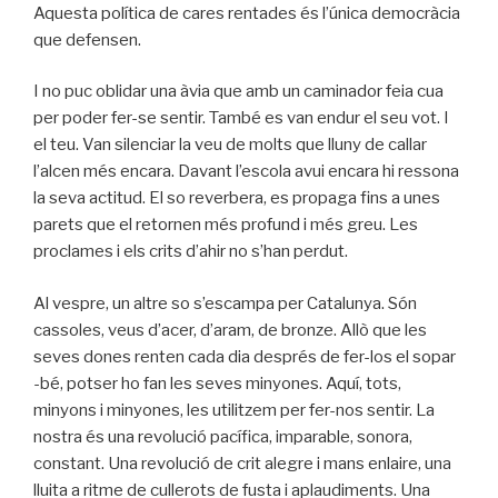
Aquesta política de cares rentades és l’única democràcia
que defensen.
I no puc oblidar una àvia que amb un caminador feia cua
per poder fer-se sentir. També es van endur el seu vot. I
el teu. Van silenciar la veu de molts que lluny de callar
l’alcen més encara. Davant l’escola avui encara hi ressona
la seva actitud. El so reverbera, es propaga fins a unes
parets que el retornen més profund i més greu. Les
proclames i els crits d’ahir no s’han perdut.
Al vespre, un altre so s’escampa per Catalunya. Són
cassoles, veus d’acer, d’aram, de bronze. Allò que les
seves dones renten cada dia després de fer-los el sopar
-bé, potser ho fan les seves minyones. Aquí, tots,
minyons i minyones, les utilitzem per fer-nos sentir. La
nostra és una revolució pacífica, imparable, sonora,
constant. Una revolució de crit alegre i mans enlaire, una
lluita a ritme de cullerots de fusta i aplaudiments. Una