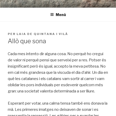
Vés
LAR | arquitectura i rehabilitació
al
Menú
contingut
PUBLICAT
PER
LAIA DE QUINTANA I VILÀ
A
Allò que sona
Cada mes intento dir alguna cosa. No perquè ho cregui
de valor ni perquè pensi que serveixi per a res. Potser és
insignificant però és igual, accepto la meva petitesa. No
em cal més grandesa que la viscuda el dia d’ahir. Un dia en
què les catalanes i els catalans vam sortir al carrer i vam
oblidar les pors individuals per esdevenir quelcom més
gran: una societat valenta determinada a ser lliure.
Esperant per votar, una calma tensa també ens donava la
mà. Les primeres imatges no deixaven de sonar i es
pressentia la repressió. Les gàbies per a guardar les