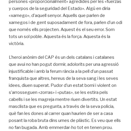
persones «proporcionalment» agredides per les «fuerzas
y cuerpos de la seguridad del Estado». Algú en diria
«xarnego», d’aquell senyor. Aquells que parlen de
xarnegos i de gent suposadament de fora, parlen d’un odi
que només ells projecten. Aquest és el seu error. Som
tots un sol poble. Aquesta és la força. Aquesta és la
victòria.
L’heroi anònim del CAP és un dels catalans i catalanes
que avui no han pogut dormir, adolorits per una agressió
injustificable i amb la ferum rància a la pell d’un passat
franquista que altres, hereus de la seva sang i les seves
idees, diuen superat. Pudor d’un estat borni i violent on
s’arrosseguen «zorras» i «putas», se les estira pels
cabells i se les magreja mentre riuen divertits. Un estat
masclista que es pregunta, a través de la seva policia,
què fan les dones al carrer quan haurien de ser a casa
posant la roba bruta dins urnes de plàstic. Es veu que ells
no fan bugada. Amb emmerdar-ho tot en tenen prou.