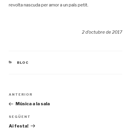
revolta nascuda per amor a un país petit.
2 d’octubre de 2017
CATEGORIES
BLOC
Navegació
Entrada
ANTERIOR
d'entrades
prèvia
Música a la sala
Entrada
SEGÜENT
següent
Ai festa!