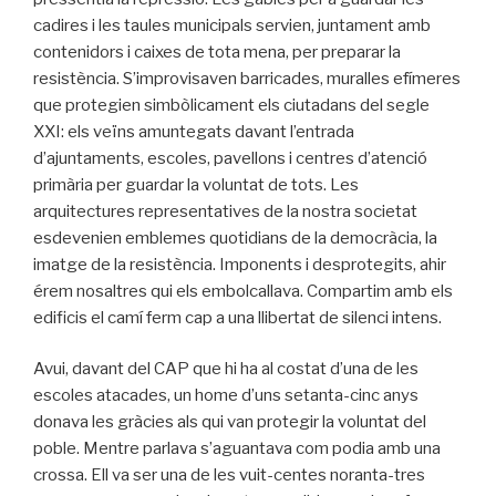
cadires i les taules municipals servien, juntament amb
contenidors i caixes de tota mena, per preparar la
resistència. S’improvisaven barricades, muralles efímeres
que protegien simbòlicament els ciutadans del segle
XXI: els veïns amuntegats davant l’entrada
d’ajuntaments, escoles, pavellons i centres d’atenció
primària per guardar la voluntat de tots. Les
arquitectures representatives de la nostra societat
esdevenien emblemes quotidians de la democràcia, la
imatge de la resistència. Imponents i desprotegits, ahir
érem nosaltres qui els embolcallava. Compartim amb els
edificis el camí ferm cap a una llibertat de silenci intens.
Avui, davant del CAP que hi ha al costat d’una de les
escoles atacades, un home d’uns setanta-cinc anys
donava les gràcies als qui van protegir la voluntat del
poble. Mentre parlava s’aguantava com podia amb una
crossa. Ell va ser una de les vuit-centes noranta-tres