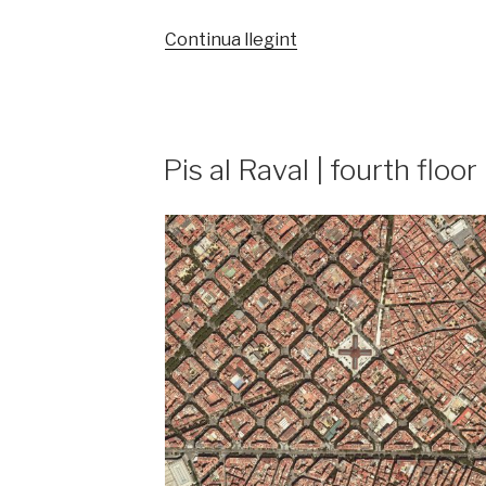
«Habitatge
Continua llegint
unifamiliar
a
l’Eixample
Sud-
PUBLICAT
Pis al Raval | fourth floor
Migdia
A
|
single-
family
housing
in
Girona»