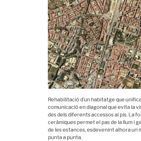
Amer»
Rehabilitació d’un habitatge que unific
comunicació en diagonal que evita la vis
des dels diferents accessos al pis. La f
ceràmiques permet el pas de la llum i g
de les estances, esdevenint alhora un m
punta a punta.