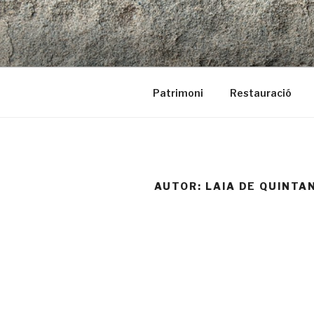
Vés
al
contingut
LAR | arquitectura i rehabilita
Patrimoni
Restauració
AUTOR:
LAIA DE QUINTAN