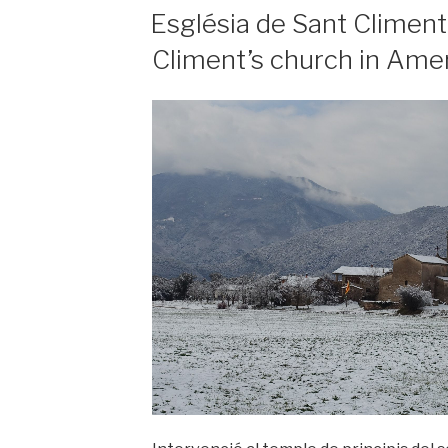
PUBLICAT
Església de Sant Climent
Lloret
A
Salvatge
Climent’s church in Ame
|
St
Augustine’s
church
in
Lloret
Salvatge»