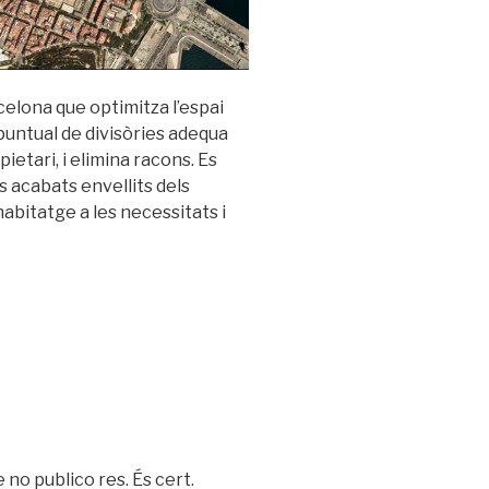
elona que optimitza l’espai
puntual de divisòries adequa
pietari, i elimina racons. Es
ls acabats envellits dels
abitatge a les necessitats i
no publico res. És cert.