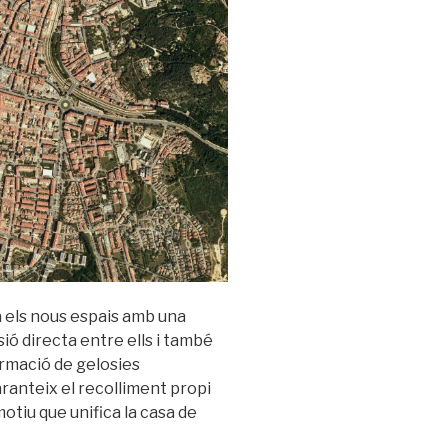
a els nous espais amb una
ió directa entre ells i també
ormació de gelosies
aranteix el recolliment propi
otiu que unifica la casa de