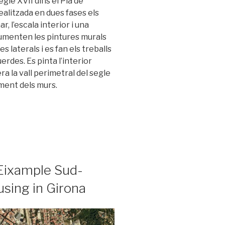
gle XVII dins el Pla de
alitzada en dues fases els
, l’escala interior i una
cumenten les pintures murals
es laterals i es fan els treballs
rdes. Es pinta l’interior
a la vall perimetral del segle
ament dels murs.
’Eixample Sud-
using in Girona