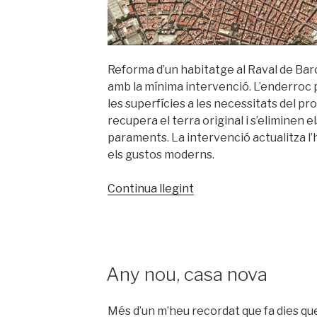
Reforma d’un habitatge al Raval de Barc
amb la mínima intervenció. L’enderroc 
les superfícies a les necessitats del pro
recupera el terra original i s’eliminen e
paraments. La intervenció actualitza l’h
els gustos moderns.
«Pis
Continua llegint
al
Raval
|
fourth
PUBLICAT
Any nou, casa nova
floor
A
in
the
Més d’un m’heu recordat que fa dies que 