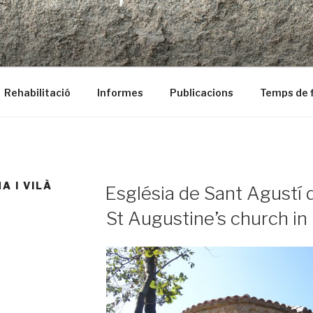
ció
Rehabilitació
Informes
Publicacions
Temps de f
PUBLICAT
A I VILÀ
Església de Sant Agustí d
A
St Augustine’s church in