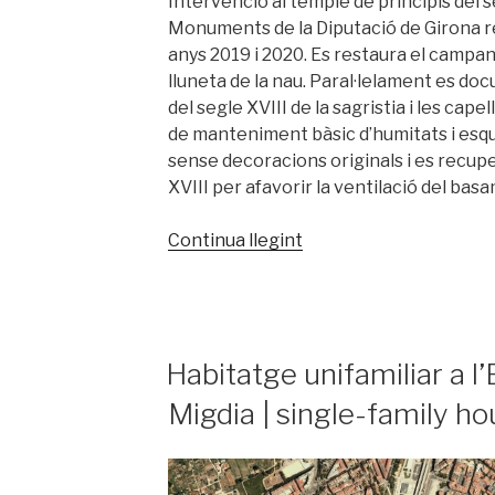
Intervenció al temple de principis del se
Monuments de la Diputació de Girona re
anys 2019 i 2020. Es restaura el campanar
lluneta de la nau. Paral·lelament es do
del segle XVIII de la sagristia i les capell
de manteniment bàsic d’humitats i esque
sense decoracions originals i es recuper
XVIII per afavorir la ventilació del bas
«Església
Continua llegint
de
Sant
Climent
d’Amer
PUBLICAT
Habitatge unifamiliar a l
|
A
St
Migdia | single-family ho
Climent’s
church
in