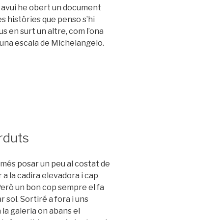
 I avui he obert un document
s històries que penso s’hi
us en surt un altre, com l’ona
 d’una escala de Michelangelo.
rduts
més posar un peu al costat de
 a la cadira elevadora i cap
! Però un bon cop sempre el fa
sol. Sortiré a fora i uns
la galeria on abans el