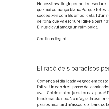
Raval»
Necessitava llegir per poder escriure.
que mai comença blanc. Perquè totes le
succeeixen com fils embolicats. I d’un n
de l’ona, que va escriure Rilke a partir
El nus d’avui amaga un raïm pelat.
«Any
Continua llegint
nou,
casa
nova»
PUBLICAT
El racó dels paradisos pe
A
Comença el dia i cada vegada em costa 
l’altre. Un cop dret, passo del caminador
avall. Coi de motor, ja es torna a parar
funcionar de nou. No m’agrada esmorzar 
passos més tard m’asseuré al banc sota 