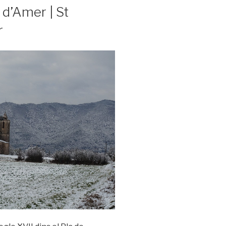
 d’Amer | St
r