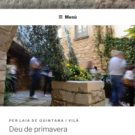
Vés
LAR | arquitectura i rehabilitació
al
Menú
contingut
PUBLICAT
PER
LAIA DE QUINTANA I VILÀ
A
Deu de primavera