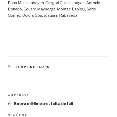
Rosa Maria Labayen, Gregori Colls Labayen, Antonio
Donado, Eduard Maynegra, Montse Espígul, Sergi
Gómez, Dolors Gou, Joaquim Rabaseda
CATEGORIES
TEMPS DE FLORS
Navegació
Entrada
ANTERIOR
d'entrades
prèvia
Sobra mil·límetre, falta detall
Entrada
SEGÜENT