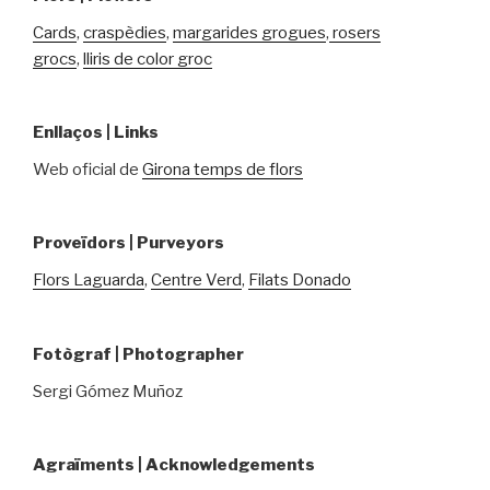
Cards
,
craspèdies
,
margarides grogues
,
rosers
grocs
,
lliris de color groc
Enllaços | Links
Web oficial de
Girona temps de flors
Proveïdors | Purveyors
Flors Laguarda
,
Centre Verd
,
Filats Donado
Fotògraf | Photographer
Sergi Gómez Muñoz
Agraïments | Acknowledgements