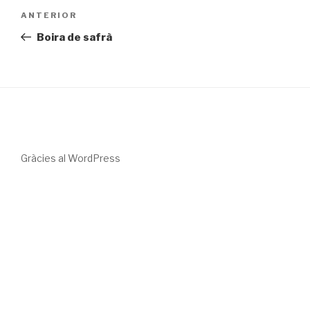
Navegació
Entrada
ANTERIOR
d'entrades
prèvia
Boira de safrà
Gràcies al WordPress