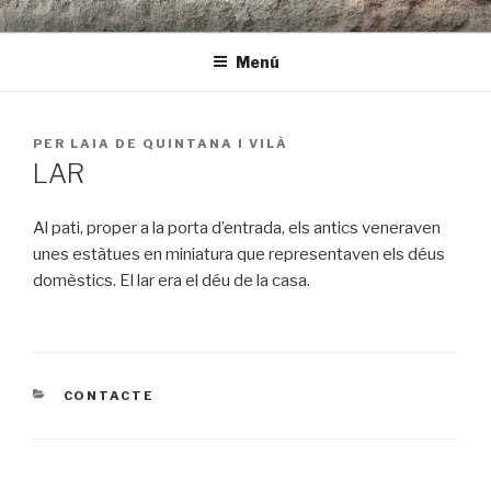
Vés
LAR | arquitectura i rehabilitació
al
Menú
contingut
PUBLICAT
PER
LAIA DE QUINTANA I VILÀ
A
LAR
Al pati, proper a la porta d’entrada, els antics veneraven
unes estàtues en miniatura que representaven els déus
domèstics. El lar era el déu de la casa.
CATEGORIES
CONTACTE