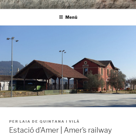
Vés
LAR | arquitectura i rehabilitació
al
Menú
contingut
PUBLICAT
PER
LAIA DE QUINTANA I VILÀ
A
Estació d’Amer | Amer’s railway