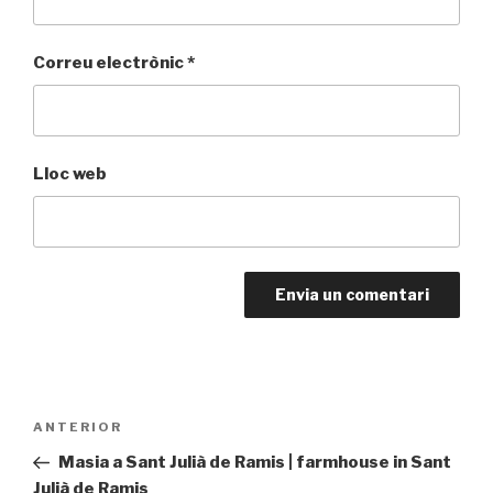
Correu electrònic
*
Lloc web
Navegació
Entrada
ANTERIOR
d'entrades
prèvia
Masia a Sant Julià de Ramis | farmhouse in Sant
Julià de Ramis