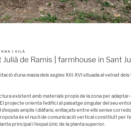
TANA I VILÀ
 Julià de Ramis | farmhouse in Sant J
itació d’una masia dels segles XIII-XVI situada al veïnat de
ctura existent amb materials propis de la zona per adaptar-la 
l projecte orienta l’edifici al paisatge singular del seu ento
d’espais amplis i diàfans, enllaçats entre ells sense corredor
roposta és el nucli de comunicació vertical constituït per l’
planta principal i l’espai únic de la planta superior.