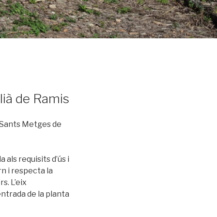
ulià de Ramis
ls Sants Metges de
als requisits d’ús i
rn i respecta la
s. L’eix
entrada de la planta