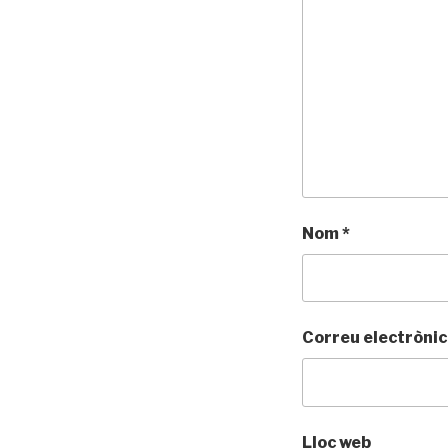
Nom
*
Correu electròni
Lloc web