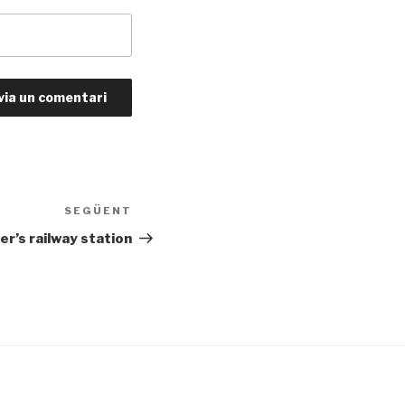
SEGÜENT
Entrada
següent
er’s railway station