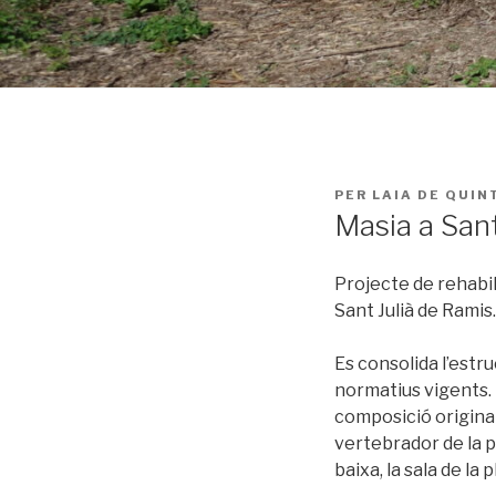
PUBLICAT
PER
LAIA DE QUIN
A
Masia a Sant
Projecte de rehabil
Sant Julià de Ramis.
Es consolida l’estru
normatius vigents. E
composició original 
vertebrador de la p
baixa, la sala de la 